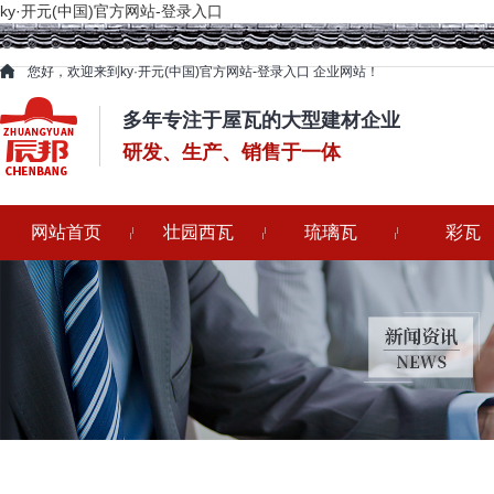
ky·开元(中国)官方网站-登录入口
您好，欢迎来到ky·开元(中国)官方网站-登录入口 企业网站！
多年专注于屋瓦的大型建材企业
研发、生产、销售于一体
网站首页
壮园西瓦
琉璃瓦
彩瓦