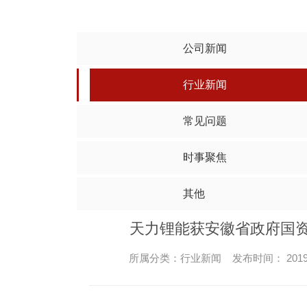
公司新闻
行业新闻
常见问题
时事聚焦
其他
天力锂能获安徽省政府国资委
所属分类：行业新闻 发布时间： 2019-