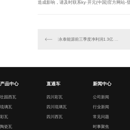
造成影响，请及时联系ky·开元(中国)官方网站
永泰能源前三季度净利润1.3亿 同比增长321.5%
产品中心
直通车
新闻中心
壮园西瓦
四川彩瓦
公司新闻
琉璃瓦
四川琉璃瓦
行业新闻
彩瓦
四川西瓦
常见问题
陶瓷瓦
时事聚焦