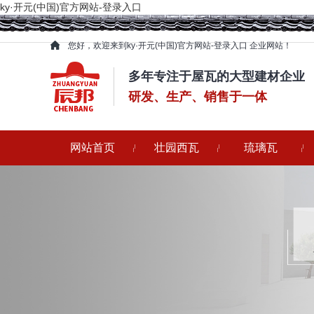
ky·开元(中国)官方网站-登录入口
您好，欢迎来到ky·开元(中国)官方网站-登录入口 企业网站！
多年专注于屋瓦的大型建材企业
研发、生产、销售于一体
网站首页
壮园西瓦
琉璃瓦