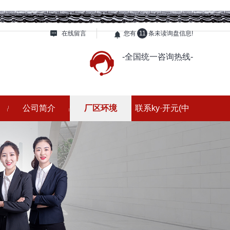
在线留言
您有
11
条未读询盘信息!
-全国统一咨询热线-
公司简介
厂区环境
联系ky·开元(中
国)官方网站-登
录入口