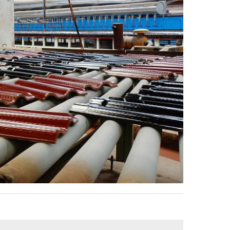
川全瓷瓦厂家