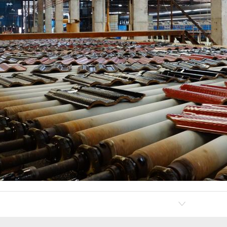
瓦厂家
四川陶瓷瓦厂家
四